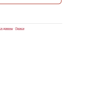
ся домены
·
Прокси