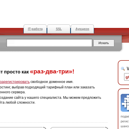
IT-работа
SSL
Аукцион
W
«раз-два-три»!
т просто как
зарегистрировать
свободное доменное имя.
остинг, выбрав подходящий тарифный план или заказать
енного сервера.
оздание сайта у нашего специалиста. Мы можем предложить
йта любой сложности.
пода
регис
шанс