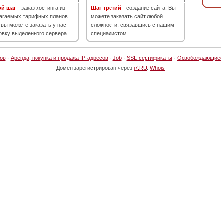
ой шаг
- заказ хостинга из
Шаг третий
- создание сайта. Вы
агаемых тарифных планов.
можете заказать сайт любой
 вы можете заказать у нас
сложности, связавшись с нашим
овку выделенного сервера.
специалистом.
ов
·
Аренда, покупка и продажа IP-адресов
·
Job
·
SSL-сертификаты
·
Освобождающие
Домен зарегистрирован через
i7.RU
.
Whois